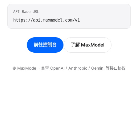
API Base URL
https://api.maxmodel.com/v1
前往控制台
了解 MaxModel
© MaxModel · 兼容 OpenAI / Anthropic / Gemini 等接口协议